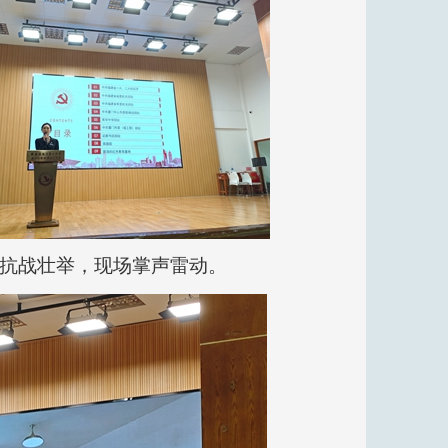
抗战壮举，现场掌声雷动。