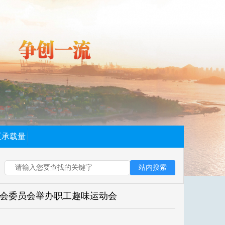
区承载量
站内搜索
工会委员会举办职工趣味运动会