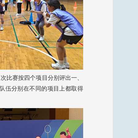
本次比赛按四个项目分别评出一、
队伍分别在不同的项目上都取得