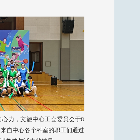
向心力，文旅中心工会委员会于8
。来自中心各个科室的职工们通过