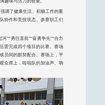
充满趣味与活力的较量。
志强调了健康生活、积极工作的重
队协作和竞技状态。参赛职工们
”“勇往直前”“奋勇争先”“合力
队伍需完成四个项目的比赛。赛场
成员间的默契配合。赛场上，平
观众席上，啦啦队的加油声、呐