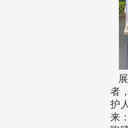
者
护
来