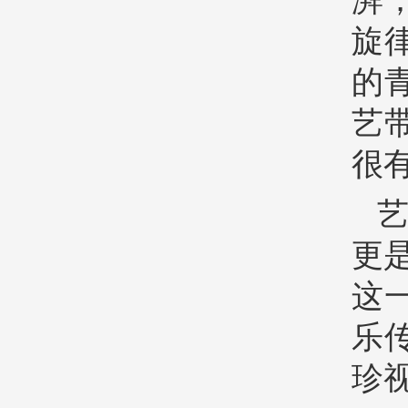
湃
旋
的
艺
很
更
这
乐
珍