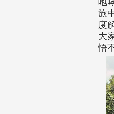
咆
旅
度
大
悟