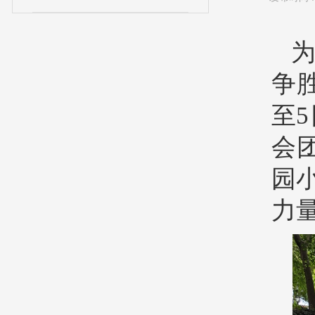
争
至
会
园
力