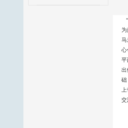
为
马
心
平
出
础
上
交