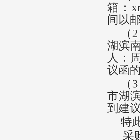
箱：x
间以
（
湖滨南
人：周
议函
（
市湖滨
到建
特
采