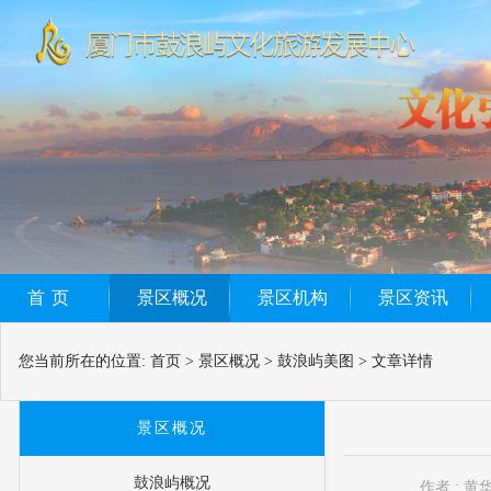
首页
景区概况
景区机构
景区资讯
您当前所在的位置:
首页
>
景区概况
>
鼓浪屿美图
>
文章详情
景区概况
鼓浪屿概况
作者 : 黄